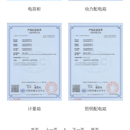
电容柜
动力配电箱
计量箱
照明配电箱
首页
上一页
1
下一页
尾页