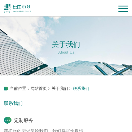
关于我们
About Us
当前位置：
网站首页
>
关于我们
>
联系我们
联系我们
定制服务
请把您的需求留给我们，我们将尽快反馈